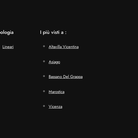
pologia
I più visti a :
Lineari
Altavilla Vicentina
Asiago
Bassano Del Grappa
Marostica
Vicenza