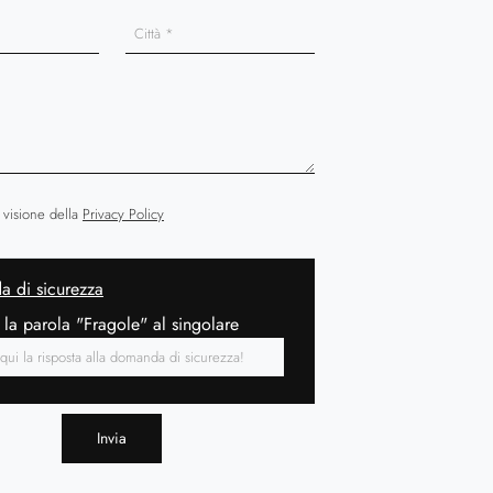
 visione della
Privacy Policy
 di sicurezza
 la parola "Fragole" al singolare
Invia