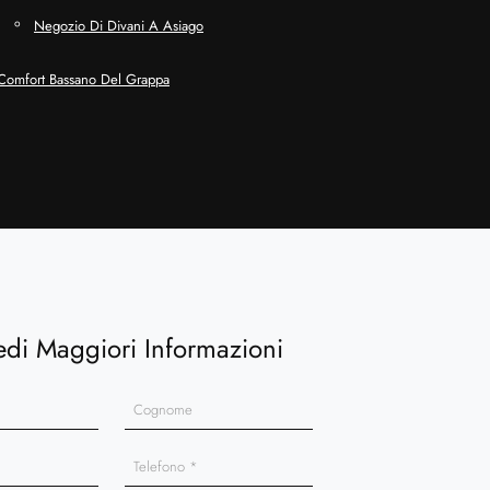
Negozio Di Divani A Asiago
 Comfort Bassano Del Grappa
edi Maggiori Informazioni