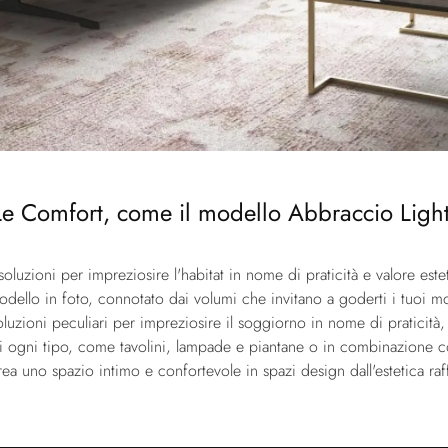
 Le Comfort, come il modello Abbraccio Light
luzioni per impreziosire l'habitat in nome di praticità e valore este
odello in foto, connotato dai volumi che invitano a goderti i tuoi mom
zioni peculiari per impreziosire il soggiorno in nome di praticità, c
di ogni tipo, come tavolini, lampade e piantane o in combinazione con
crea uno spazio intimo e confortevole in spazi design dall'estetica raf