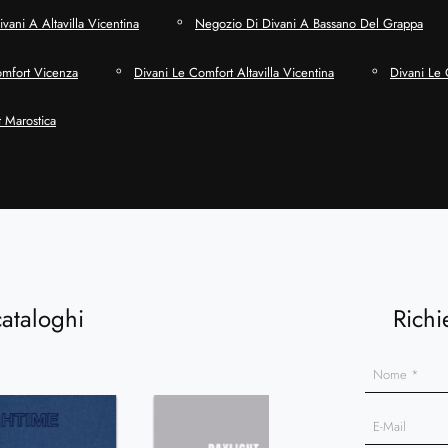
vani A Altavilla Vicentina
Negozio Di Divani A Bassano Del Grappa
omfort Vicenza
Divani Le Comfort Altavilla Vicentina
Divani Le
 Marostica
cataloghi
Richi