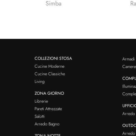
Simba
R
COLLEZIONI STOSA
Armadi
Cucine Moderne
Cameret
Cucine Classiche
COMPL
Living
Illumina
ZONA GIORNO
Comple
Librerie
UFFICI
Pareti Attrezzate
Arredo 
Salotti
Arredo Bagno
OUTD
Arredo 
ZONA NOTTE