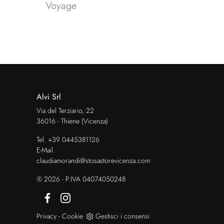
Voyage
Alvi Srl
Via del Terziario, 22
36016 - Thiene (Vicenza)
Tel.
+39 0445381126
E-Mail.
claudiamorandi@stosastorevicenza.com
® 2026 - P.IVA 04074050248
Privacy
-
Cookie
Gestisci i consensi