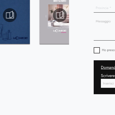
Ho preso
Domanda
Scrivere