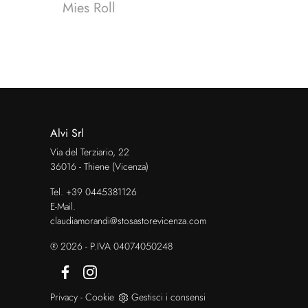
Mies Roll
Alvi Srl
Via del Terziario, 22
36016 - Thiene (Vicenza)
Tel.
+39 0445381126
E-Mail.
claudiamorandi@stosastorevicenza.com
® 2026 - P.IVA 04074050248
Privacy
-
Cookie
Gestisci i consensi