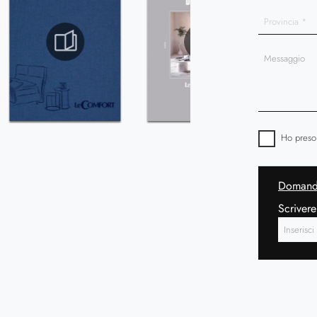
Ho preso
Domanda
Scrivere