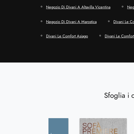
Negozio Di Divani A Altavilla Vicentina
Neg
Negozio Di Divani A Marostica
Divani Le Co
Divani Le Comfort Asiago
Divani Le Comfort
Sfoglia i 