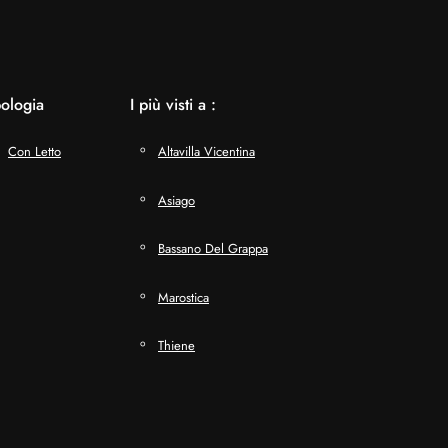
pologia
I più visti a :
Con Letto
Altavilla Vicentina
Asiago
Bassano Del Grappa
Marostica
Thiene