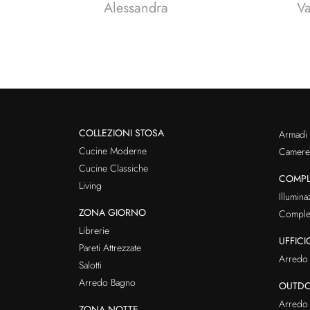
Alessandra
V
COLLEZIONI STOSA
Armadi
Cucine Moderne
Cameret
Cucine Classiche
COMPL
Living
Illumina
ZONA GIORNO
Comple
Librerie
UFFICI
Pareti Attrezzate
Arredo 
Salotti
Arredo Bagno
OUTD
Arredo 
ZONA NOTTE