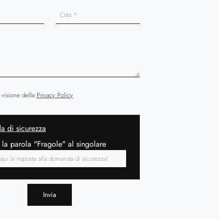
 visione della
Privacy Policy
 di sicurezza
 la parola "Fragole" al singolare
Invia