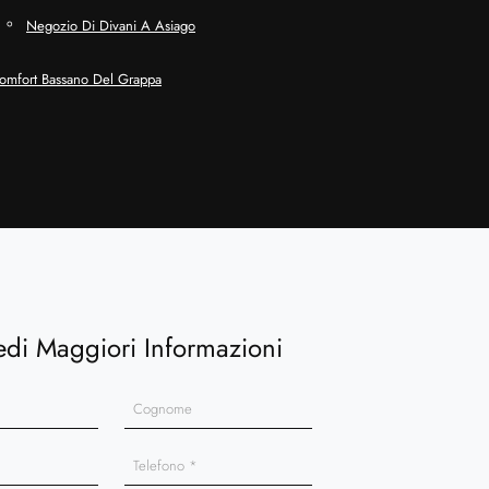
Negozio Di Divani A Asiago
Comfort Bassano Del Grappa
edi Maggiori Informazioni