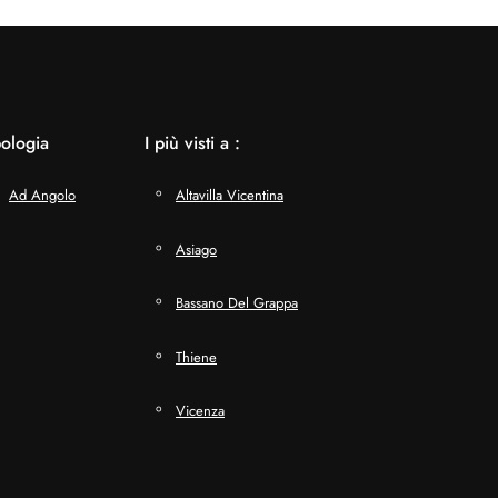
pologia
I più visti a :
Ad Angolo
Altavilla Vicentina
Asiago
Bassano Del Grappa
Thiene
Vicenza