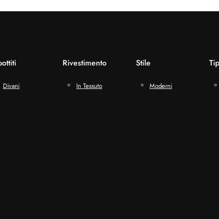
ottiti
Rivestimento
Stile
Ti
Divani
In Tessuto
Moderni