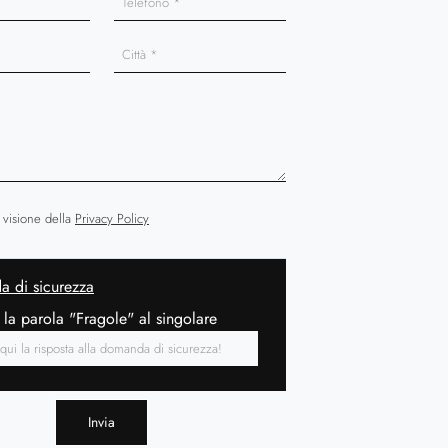
 visione della
Privacy Policy
 di sicurezza
 la parola "Fragole" al singolare
Invia