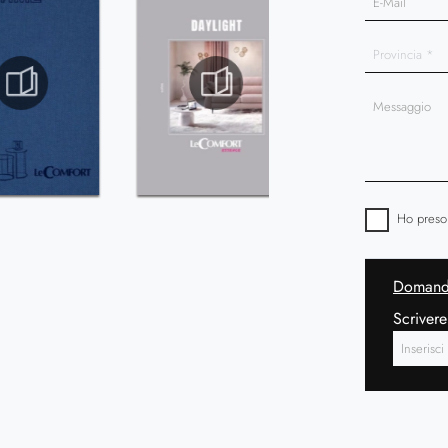
Ho preso
Domanda
Scrivere