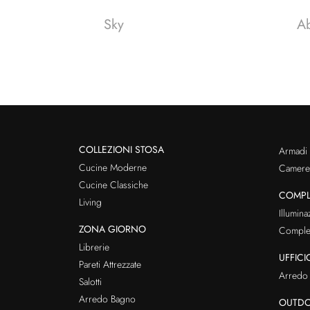
Sky
A
COLLEZIONI STOSA
Armadi
Cucine Moderne
Cameret
Cucine Classiche
COMPL
Living
Illumina
ZONA GIORNO
Comple
Librerie
UFFICI
Pareti Attrezzate
Arredo 
Salotti
Arredo Bagno
OUTD