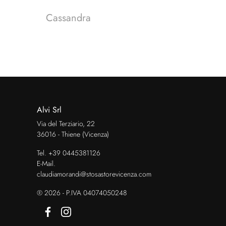
Cassandra
Alvi Srl
Via del Terziario, 22
36016 - Thiene (Vicenza)
Tel.
+39 0445381126
E-Mail.
claudiamorandi@stosastorevicenza.com
® 2026 - P.IVA 04074050248