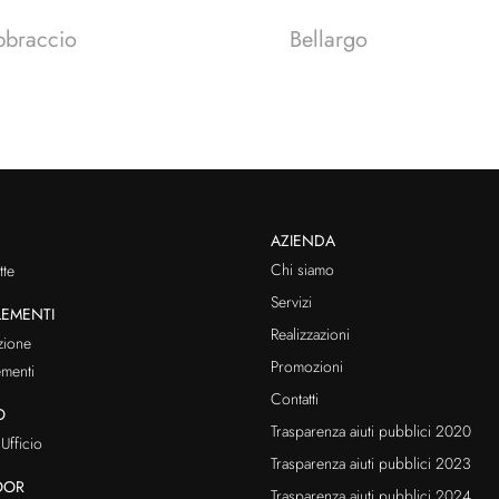
bbraccio
Bellargo
AZIENDA
Chi siamo
te
Servizi
EMENTI
Realizzazioni
zione
Promozioni
menti
Contatti
O
Trasparenza aiuti pubblici 2020
Ufficio
Trasparenza aiuti pubblici 2023
OOR
Trasparenza aiuti pubblici 2024