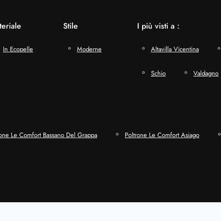
eriale
Stile
I più visti a :
In Ecopelle
Moderne
Altavilla Vicentina
Schio
Valdagno
rone Le Comfort Bassano Del Grappa
Poltrone Le Comfort Asiago