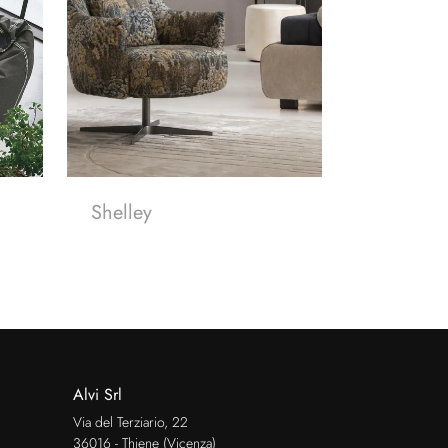
Shelley
Alvi Srl
Via del Terziario, 22
36016 - Thiene (Vicenza)