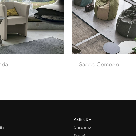
nda
Sacco Comodo
AZIENDA
Chi siamo
te
Servizi