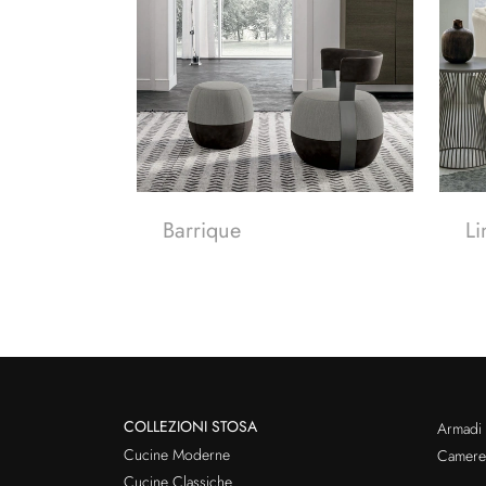
Barrique
Li
COLLEZIONI STOSA
Armadi
Cucine Moderne
Cameret
Cucine Classiche