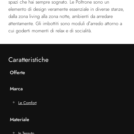
spazi che hai sempre sognato. Le Poltrone sono un
elemento di design veramente essenziale in diverse stanze,
dalla zona living alla zona notte, ambienti da arredare
attentamente. Gli imbottiti sono moduli d’arredo attorno a
cui goderti momenti di relax e di socialità.
Caratteristiche
Offerte
Marca
Le Comfort
Materiale
In Tessuto