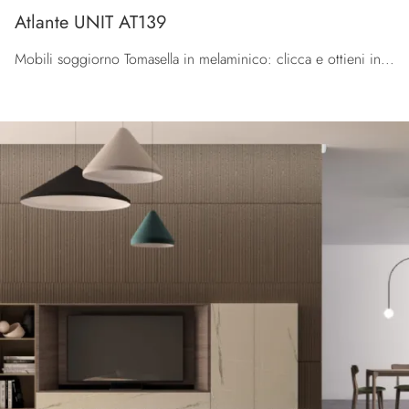
Atlante UNIT AT139
Mobili soggiorno Tomasella in melaminico: clicca e ottieni informazioni sul modello Atlante UNIT AT139, perfetto per ultimare spazi moderni.