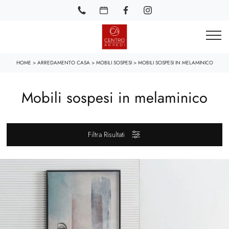
HOME
>
ARREDAMENTO CASA
>
MOBILI SOSPESI
>
MOBILI SOSPESI IN MELAMINICO
Mobili sospesi in melaminico
Filtra Risultati