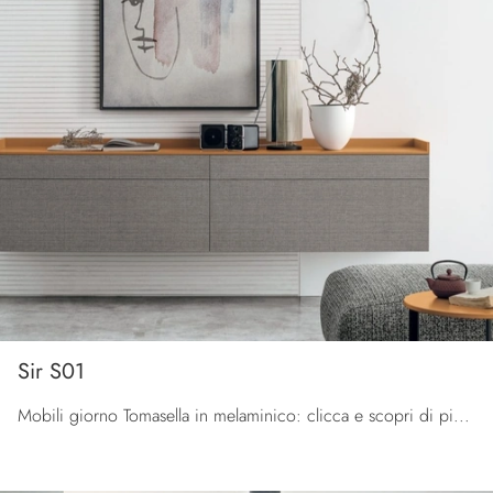
Sir S01
Mobili giorno Tomasella in melaminico: clicca e scopri di più sul modello Sir S01, ideale per ultimare spazi moderni.