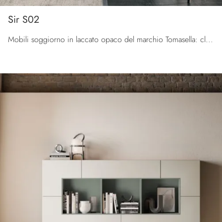
Sir S02
Mobili soggiorno in laccato opaco del marchio Tomasella: clicca e scopri il modello Sir S02 tra le più belle soluzioni per il soggiorno.