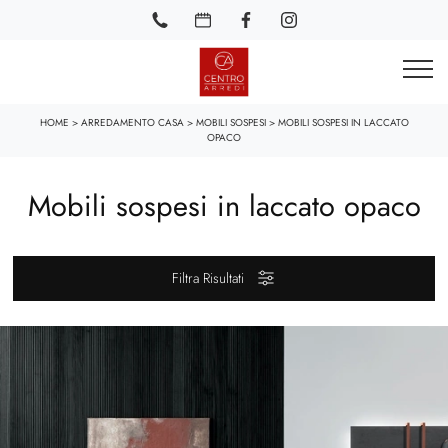
HOME
>
ARREDAMENTO CASA
>
MOBILI SOSPESI
>
MOBILI SOSPESI IN LACCATO
OPACO
Mobili sospesi in laccato opaco
Filtra Risultati