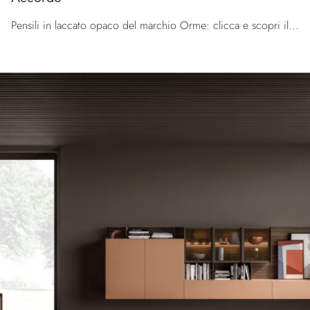
Pensili in laccato opaco del marchio Orme: clicca e scopri il modello Accordo tra le più belle soluzioni per il living.