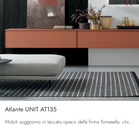
Atlante UNIT AT135
Mobili soggiorno in laccato opaco della firma Tomasella: clicca e scopri il modello Atlante UNIT AT135 tra le più esclusive soluzioni per il ...