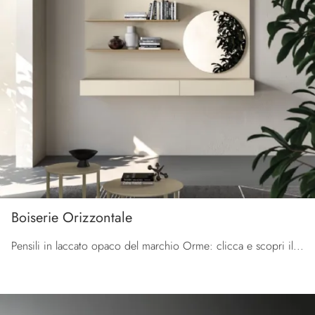
Boiserie Orizzontale
Pensili in laccato opaco del marchio Orme: clicca e scopri il modello Boiserie Orizzontale tra le più esclusive soluzioni per il living.