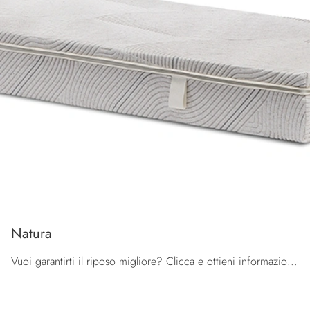
Natura
Vuoi garantirti il riposo migliore? Clicca e ottieni informazioni sul materasso Natura tra i modelli in lattice singoli di Brentaflex!