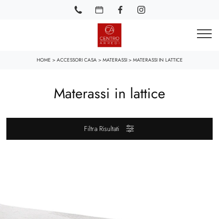
HOME
>
ACCESSORI CASA
>
MATERASSI
>
MATERASSI IN LATTICE
Materassi in lattice
Filtra Risultati