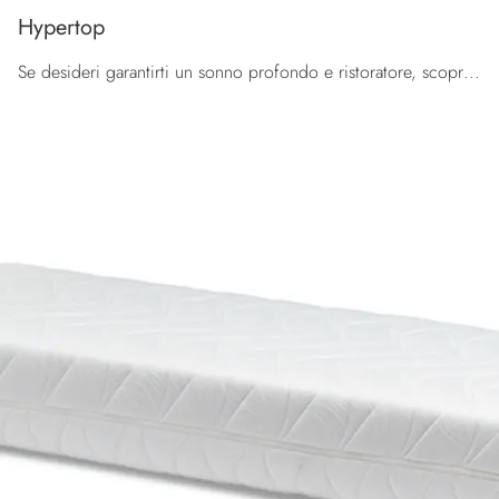
Hypertop
Se desideri garantirti un sonno profondo e ristoratore, scopri i Materassi a molle insacchettate singoli come il modello Hypertop Brentaflex.