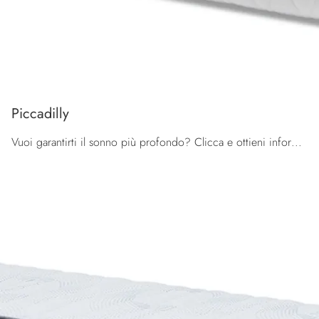
Piccadilly
Vuoi garantirti il sonno più profondo? Clicca e ottieni informazioni sul materasso Piccadilly tra i modelli a molle insacchettate singoli di ...