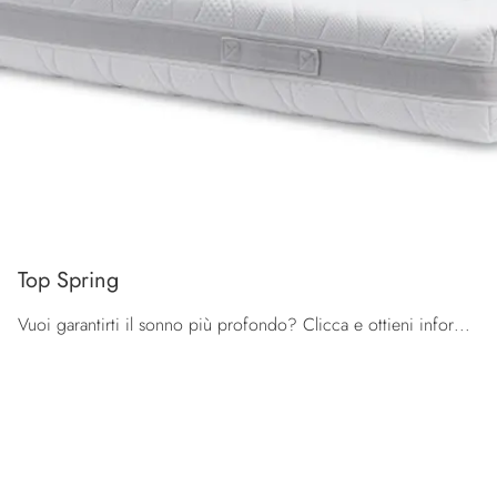
Top Spring
Vuoi garantirti il sonno più profondo? Clicca e ottieni informazioni sul materasso Top Spring tra i modelli a molle insacchettate singoli di ...