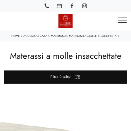
HOME
>
ACCESSORI CASA
>
MATERASSI
>
MATERASSI A MOLLE INSACCHETTATE
Materassi a molle insacchettate
Filtra Risultati