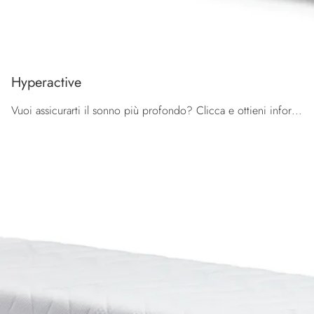
Hyperactive
Vuoi assicurarti il sonno più profondo? Clicca e ottieni informazioni sul materasso Hyperactive tra i modelli a molle insacchettate singoli di ...