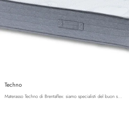
Techno
Materasso Techno di Brentaflex: siamo specialisti del buon sonno! Scopri di più sui Materassi a molle insacchettate singoli.