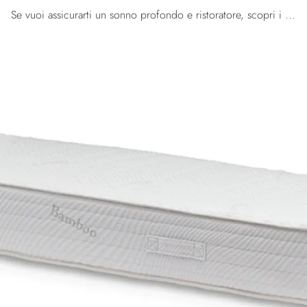
Se vuoi assicurarti un sonno profondo e ristoratore, scopri i Materassi a molle insacchettate singoli come il modello Micro 1500 Brentaflex.