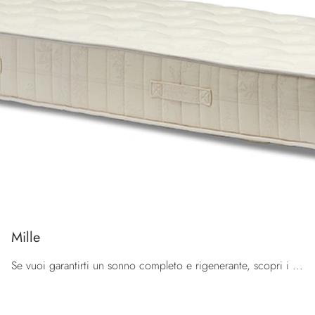
Mille
Se vuoi garantirti un sonno completo e rigenerante, scopri i Materassi a molle insacchettate singoli come il modello Mille Brentaflex.