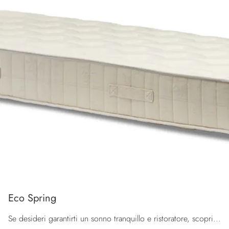
Eco Spring
Se desideri garantirti un sonno tranquillo e ristoratore, scopri i Materassi a molle insacchettate singoli come il modello Eco Spring Brentaflex.