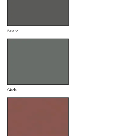
Basalto
Giada