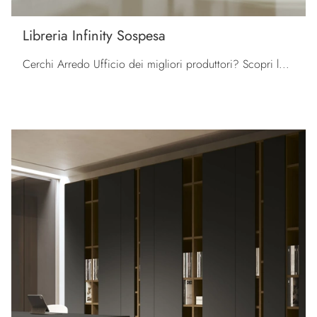
Libreria Infinity Sospesa
Cerchi Arredo Ufficio dei migliori produttori? Scopri le diverse proposte di librerie per ufficio in melaminico, come il modello Libreria Infinity ...