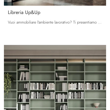
Libreria Up&Up
Vuoi ammobiliare l'ambiente lavorativo? Ti presentiamo diverse proposte di librerie per ufficio in metallo, come il modello Libreria Up&Up di ...