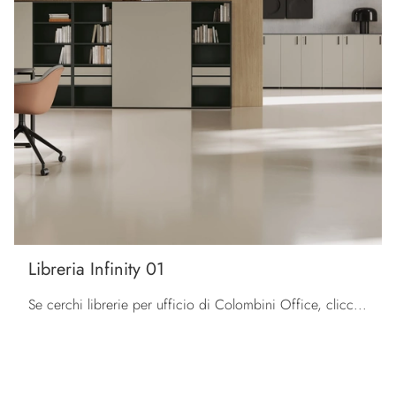
Libreria Infinity 01
Se cerchi librerie per ufficio di Colombini Office, clicca e scopri di più sul modello Libreria Infinity 01 in melaminico per l'ambiente lavorativo!