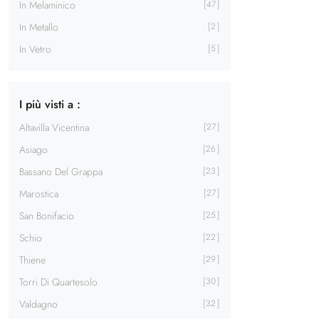
In Melaminico
47
In Metallo
2
In Vetro
5
I più visti a :
Altavilla Vicentina
27
Asiago
26
Bassano Del Grappa
23
Marostica
27
San Bonifacio
25
Schio
22
Thiene
29
Torri Di Quartesolo
30
Valdagno
32