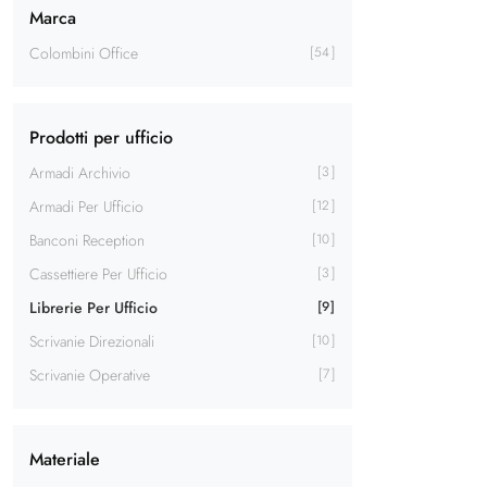
Marca
Colombini Office
54
Prodotti per ufficio
Armadi Archivio
3
Armadi Per Ufficio
12
Banconi Reception
10
Cassettiere Per Ufficio
3
Librerie Per Ufficio
9
Scrivanie Direzionali
10
Scrivanie Operative
7
Materiale