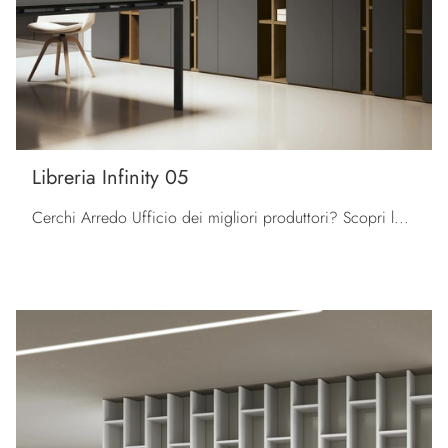
Libreria Infinity 05
Cerchi Arredo Ufficio dei migliori produttori? Scopri le diverse proposte di librerie per ufficio in melaminico, come il modello Libreria Infinity 05 ...