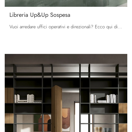
Libreria Up&Up Sospesa
Vuoi arredare uffici operativi e direzionali? Ecco qui diverse proposte di librerie per ufficio in metallo, come il modello Libreria Up&Up Sospesa di ...