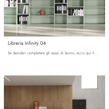
Libreria Infinity 04
Se desideri completare gli spazi di lavoro, ecco qui il modello Libreria Infinity 04 di Colombini Office tra differenti soluzioni di librerie per ...