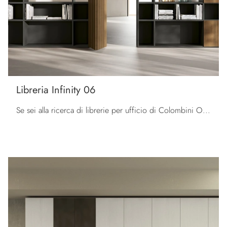
Libreria Infinity 06
Se sei alla ricerca di librerie per ufficio di Colombini Office, clicca e scopri di più sul modello Libreria Infinity 06 in melaminico per gli spazi ...