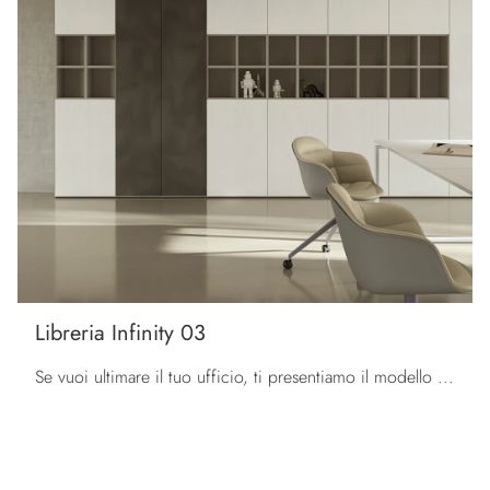
Libreria Infinity 03
Se vuoi ultimare il tuo ufficio, ti presentiamo il modello Libreria Infinity 03 di Colombini Office tra diverse proposte di librerie per ufficio.