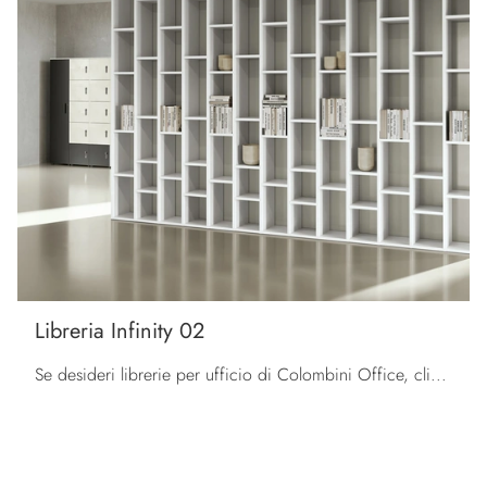
Libreria Infinity 02
Se desideri librerie per ufficio di Colombini Office, clicca e ottieni informazioni sul modello Libreria Infinity 02 in melaminico per gli ambienti ...