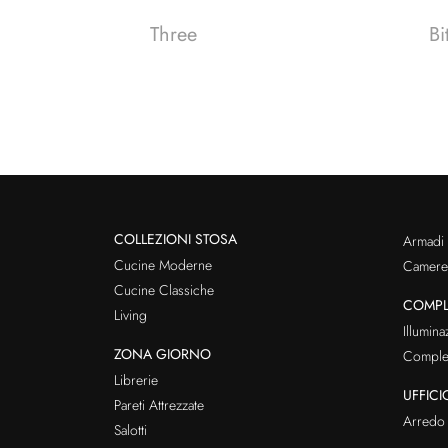
Three
Bi
COLLEZIONI STOSA
Armadi
Cucine Moderne
Cameret
Cucine Classiche
COMPL
Living
Illumina
ZONA GIORNO
Comple
Librerie
UFFICI
Pareti Attrezzate
Arredo 
Salotti