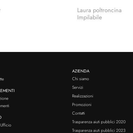
t
Laura poltroncina
Impilabile
AZIENDA
Chi siamo
te
Servizi
EMENTI
Realizzazioni
zione
Promozioni
menti
Contatti
O
Trasparenza aiuti pubblici 2020
Ufficio
Trasparenza aiuti pubblici 2023