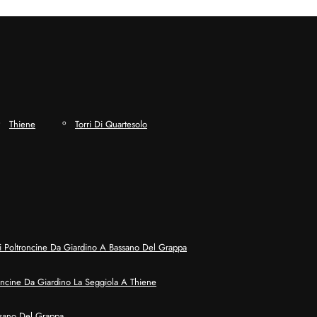
Thiene
Torri Di Quartesolo
 Poltroncine Da Giardino A Bassano Del Grappa
oncine Da Giardino La Seggiola A Thiene
ssano Del Grappa