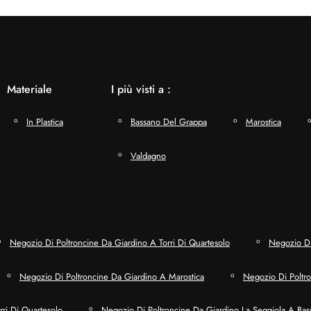
Materiale
I più visti a :
In Plastica
Bassano Del Grappa
Marostica
Valdagno
Negozio Di Poltroncine Da Giardino A Torri Di Quartesolo
Negozio Di
Negozio Di Poltroncine Da Giardino A Marostica
Negozio Di Poltr
ri Di Quartesolo
Negozio Di Poltroncine Da Giardino La Seggiola A Ba