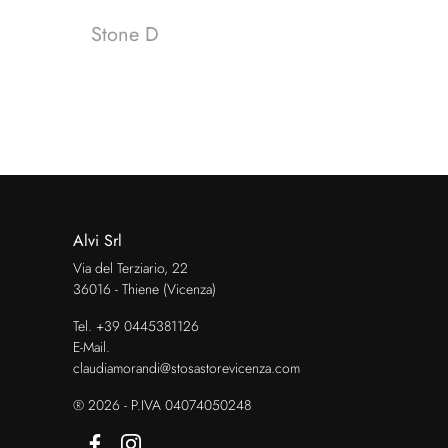
Stone D
Alvi Srl
Via del Terziario, 22
36016 - Thiene (Vicenza)
Tel.
+39 0445381126
E-Mail.
claudiamorandi@stosastorevicenza.com
® 2026 - P.IVA 04074050248