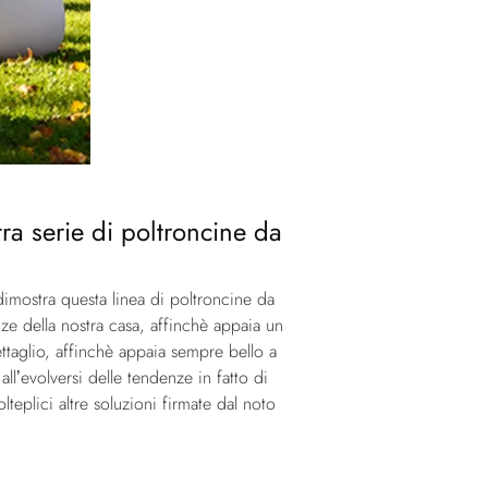
tra serie di poltroncine da
imostra questa linea di poltroncine da
nze della nostra casa, affinchè appaia un
ettaglio, affinchè appaia sempre bello a
l’evolversi delle tendenze in fatto di
eplici altre soluzioni firmate dal noto