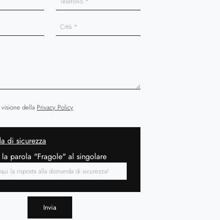
 visione della
Privacy Policy
 di sicurezza
 la parola "Fragole" al singolare
Invia