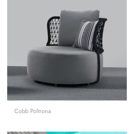
Cobb Poltrona