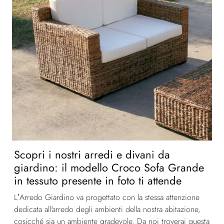
Scopri i nostri arredi e divani da
giardino: il modello Croco Sofa Grande
in tessuto presente in foto ti attende
L’Arredo Giardino va progettato con la stessa attenzione
dedicata all'arredo degli ambienti della nostra abitazione,
cosicché sia un ambiente gradevole. Da noi troverai questa