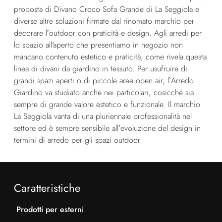
proposta di Divano Croco Sofa Grande di La Seggiola e
diverse altre soluzioni firmate dal rinomato marchio per
decorare l’outdoor con praticità e design. Agli arredi per
lo spazio all'aperto che presentiamo in negozio non
mancano contenuto estetico e praticità, come rivela questa
linea di divani da giardino in tessuto. Per usufruire di
grandi spazi aperti o di piccole aree open air, l’Arredo
Giardino va studiato anche nei particolari, cosicché sia
sempre di grande valore estetico e funzionale. Il marchio
La Seggiola vanta di una pluriennale professionalità nel
settore ed è sempre sensibile all’evoluzione del design in
termini di arredo per gli spazi outdoor.
Caratteristiche
Prodotti per esterni