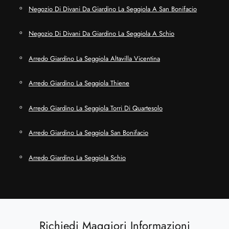
Negozio Di Divani Da Giardino La Seggiola A San Bonifacio
Negozio Di Divani Da Giardino La Seggiola A Schio
Arredo Giardino La Seggiola Altavilla Vicentina
Arredo Giardino La Seggiola Thiene
Arredo Giardino La Seggiola Torri Di Quartesolo
Arredo Giardino La Seggiola San Bonifacio
Arredo Giardino La Seggiola Schio
Richiedi Maggiori Informazioni