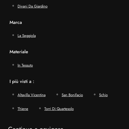
Divani Da Giardino
Marca
La Seggiola
Materiale
In Tessuto
I più visti a :
Altavilla Vicentina
San Bonifacio
Schio
Thiene
Torri Di Quartesolo