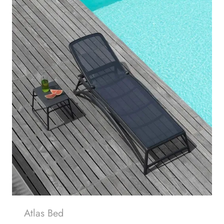
Atlas Bed