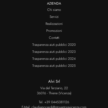
AZIENDA
Chi siamo
Servizi
Realizzazioni
Promozioni
Contatti
Trasparenza aiuti pubblici 2020
Trasparenza aiuti pubblici 2023
Trasparenza aiuti pubblici 2024
Trasparenza aiuti pubblici 2025
Alvi Srl
Via del Terziario, 22
36016 - Thiene (Vicenza)
Tel.
+39 0445381126
E-Mail.
claudiamorandi@stosastorevicenza.com