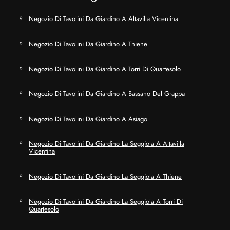
Negozio Di Tavolini Da Giardino A Altavilla Vicentina
Negozio Di Tavolini Da Giardino A Thiene
Negozio Di Tavolini Da Giardino A Torri Di Quartesolo
Negozio Di Tavolini Da Giardino A Bassano Del Grappa
Negozio Di Tavolini Da Giardino A Asiago
Negozio Di Tavolini Da Giardino La Seggiola A Altavilla
Vicentina
Negozio Di Tavolini Da Giardino La Seggiola A Thiene
Negozio Di Tavolini Da Giardino La Seggiola A Torri Di
Quartesolo