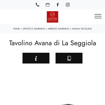
HOME
>
UFFICIO E GIARDINO
>
ARREDO GIARDINO
>
AVANA TAVOLINO
Tavolino Avana di La Seggiola