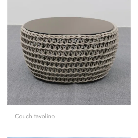
Couch tavolino