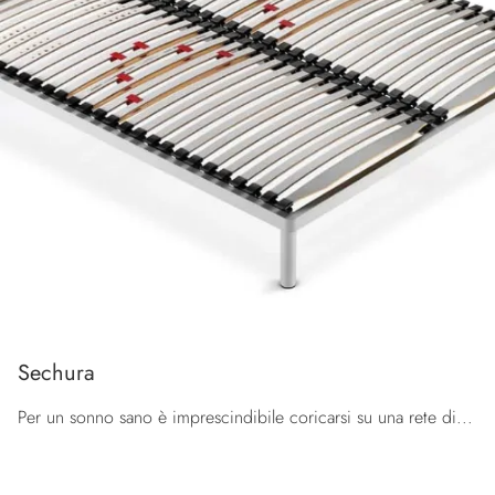
Sechura
Per un sonno sano è imprescindibile coricarsi su una rete di grande qualità, adatta ai tuoi bisogni e che dia il giusto supporto alla tua spina ...