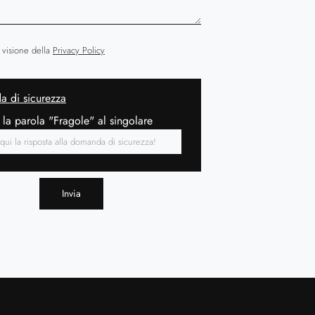
 visione della
Privacy Policy
 di sicurezza
 la parola "Fragole" al singolare
Invia