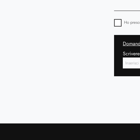
Ho preso
Domanda
Scrivere