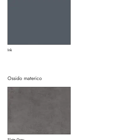
Ink
Ossido materico
Slate Grey