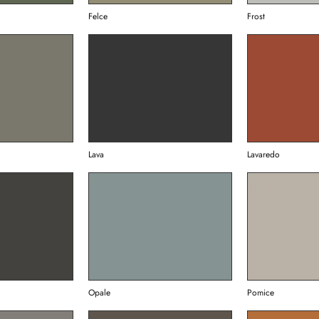
Felce
Frost
Lava
Lavaredo
Opale
Pomice