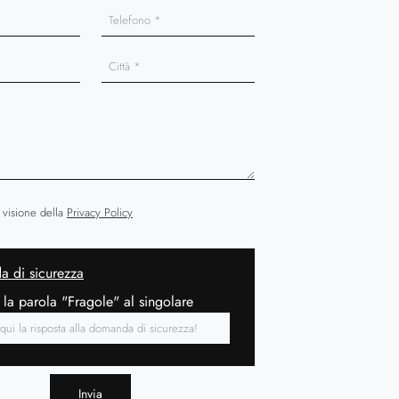
 visione della
Privacy Policy
 di sicurezza
 la parola "Fragole" al singolare
Invia