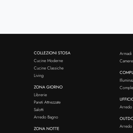
COLLEZIONI STOSA
Armadi
Cucine Moderne
Cameret
Cucine Classiche
COMPL
Living
Illumina
ZONA GIORNO
Comple
Librerie
UFFICI
Pareti Attrezzate
Arredo 
Salotti
Arredo Bagno
OUTD
Arredo 
ZONA NOTTE