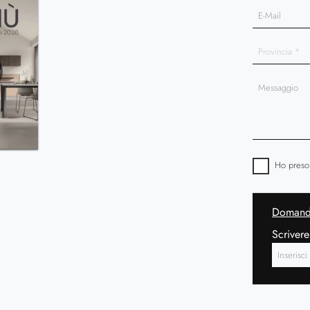
Ho preso
Domanda
Scrivere