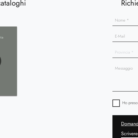
cataloghi
Richi
Ho preso
Domanda
Scrivere