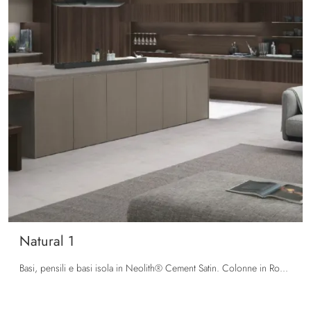
Natural 1
Basi, pensili e basi isola in Neolith® Cement Satin. Colonne in Rovere Termocotto liscio.