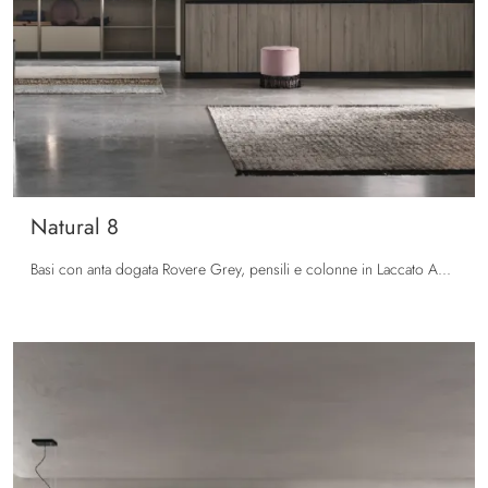
Natural 8
Basi con anta dogata Rovere Grey, pensili e colonne in Laccato Arena opaco. Top HPL Testa di Moro. Ante vetro con telaio alluminio, finitura Nero ...