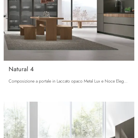
Natural 4
Composizione a portale in Laccato opaco Metal Lux e Noce Elegant Cannettato, top Fenix Nero Ingo. Colonne in Noce Elegant liscio. Ante vetro ...