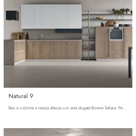
Natural 9
Basi e colonne a mezza altezza con anta dogata Rovere Sahara. Pensili in Laccato Frost opaco. Top in Marmo Quarzite Silver Levigato.