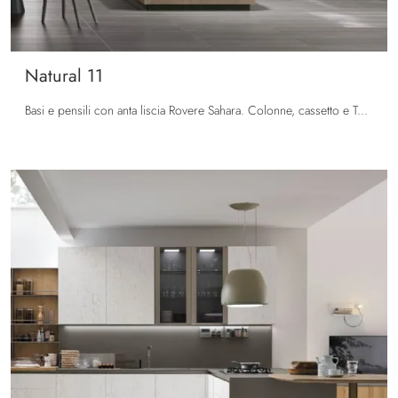
Natural 11
Basi e pensili con anta liscia Rovere Sahara. Colonne, cassetto e Top in Neolith® Basalt Black Satin. Gole e zoccolo in nero spazzolato. Piano ...