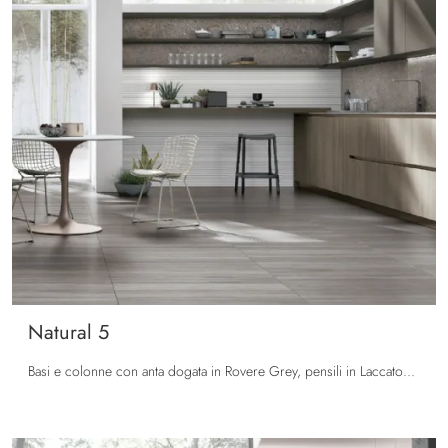
Natural 5
Basi e colonne con anta dogata in Rovere Grey, pensili in Laccato opaco Metal Lux. Top e schienale Neolith® Wulong. Gola e zoccolo finitura Bronzo.