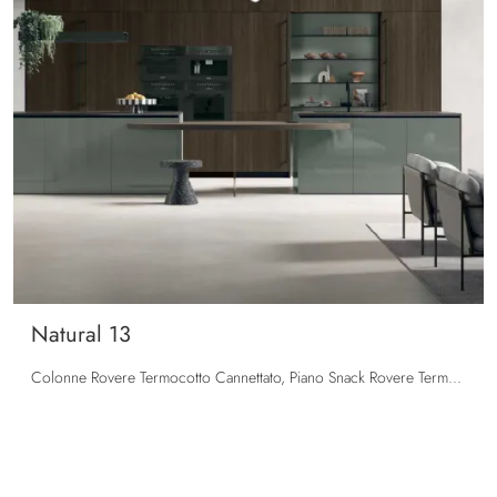
Natural 13
Colonne Rovere Termocotto Cannettato, Piano Snack Rovere Termocotto, Basi isole e boiserie Linea Laccato Timo Lucido, top Neolith® Black Obsession ...