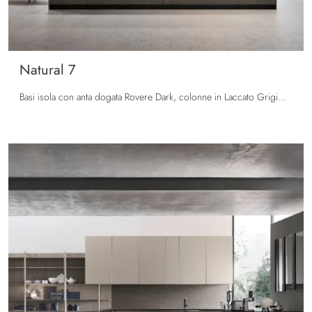
Natural 7
Basi isola con anta dogata Rovere Dark, colonne in Laccato Grigio Daytona opaco. Top HPL Grafite Brown. Libreria Palo Alto in Rovere Dark.