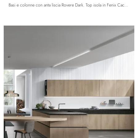
Basi e colonne con anta liscia Rovere Dark. Top isola in Fenix Cacao Orinoco con inserto HPL Testa di Moro.