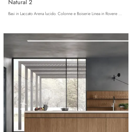
Natural 2
Basi in Laccato Arena lucido. Colonne e Boiserie Linea in Rovere Termocotto liscio. Pensili in Rovere Termocotto Cannettato. Top in Neolith® Shilin.