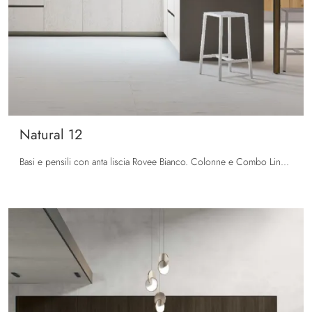
Natural 12
Basi e pensili con anta liscia Rovee Bianco. Colonne e Combo Line con anta liscia Rovere Sahara. Top in Neolith® Cement Satin. Maniglia Grip, gola ...