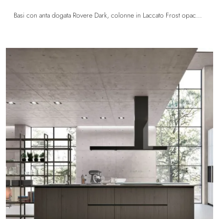
Basi con anta dogata Rovere Dark, colonne in Laccato Frost opaco. Top HPL Testa di Moro. Libreria Palo Alto in Rovere Dark.