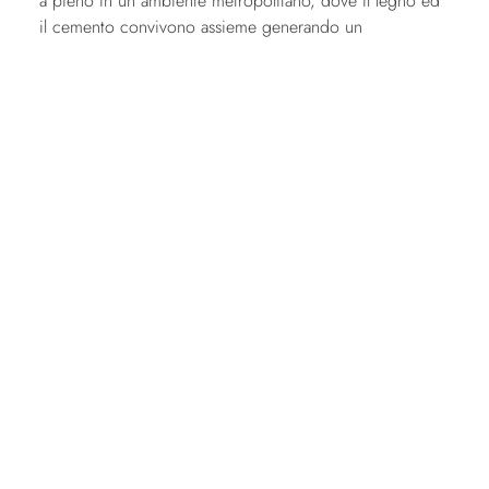
a pieno in un ambiente metropolitano, dove il legno ed
il cemento convivono assieme generando un
affascinante ed accogliente atmosfera.
COLLEZIONI STOSA
Cucine Moderne
Cucine Classiche
Living
ZONA GIORNO
Librerie
Pareti Attrezzate
Salotti
Arredo Bagno