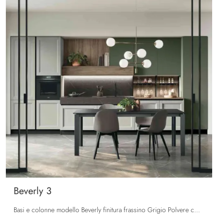
Beverly 3
Basi e colonne modello Beverly finitura frassino Grigio Polvere con gola Nero spazzolato. Colonna e pensili modello Color Trend finitura laccato ...