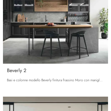
Beverly 2
Basi e colonne modello Beverly finitura frassino Moro con maniglia Zen nera. Pensili vetrina con telaio alluminio nero spazzolato e vetro grigio ...