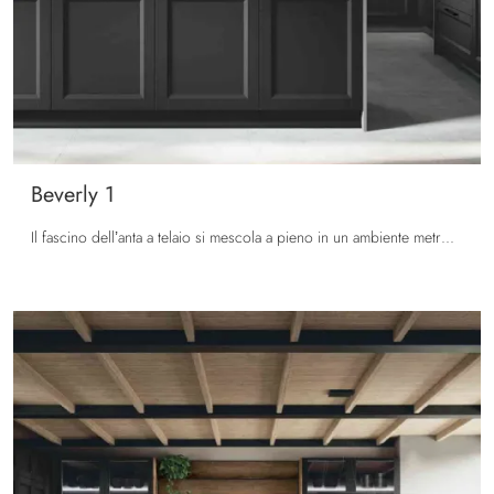
Beverly 1
Il fascino dell’anta a telaio si mescola a pieno in un ambiente metropolitano, dove il legno ed il cemento convivono assieme generando un ...