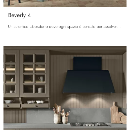
Beverly 4
Un autentico laboratorio dove ogni spazio è pensato per assolvere a pieno ad una funzione ben specifica. Beverly è in grado di vestire infinite anime ...