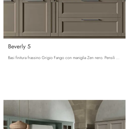
Beverly 5
Basi finitura frassino Grigio Fango con maniglia Zen nero. Pensili vetrina con inglesina finitura frassino Grigio Fango e vetro specchiato.