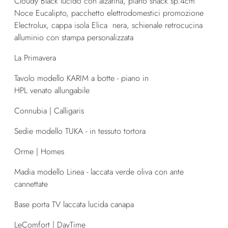
Cloudy Black lucido con alzatina, piano snack sp.4cm
Noce Eucalipto, pacchetto elettrodomestici promozione
Electrolux, cappa isola Elica nera, schienale retrocucina
alluminio con stampa personalizzata
La Primavera
Tavolo modello KARIM a botte - piano in
HPL venato allungabile
Connubia | Calligaris
Sedie modello TUKA - in tessuto tortora
Orme | Homes
Madia modello Linea - laccata verde oliva con ante
cannettate
Base porta TV laccata lucida canapa
LeComfort | DayTime