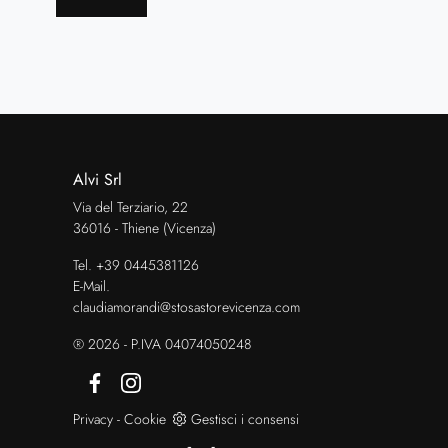
Alvi Srl
Via del Terziario, 22
36016 - Thiene (Vicenza)
Tel.
+39 0445381126
E-Mail.
claudiamorandi@stosastorevicenza.com
® 2026 - P.IVA 04074050248
Privacy
-
Cookie
Gestisci i consensi