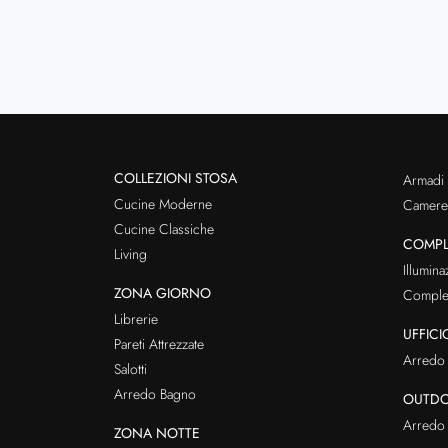
COLLEZIONI STOSA
Armadi
Cucine Moderne
Cameret
Cucine Classiche
COMPL
Living
Illumina
ZONA GIORNO
Comple
Librerie
UFFICI
Pareti Attrezzate
Arredo 
Salotti
Arredo Bagno
OUTD
Arredo 
ZONA NOTTE