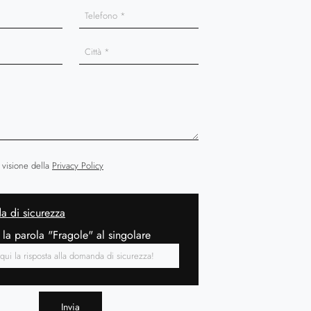
 visione della
Privacy Policy
 di sicurezza
 la parola "Fragole" al singolare
Invia