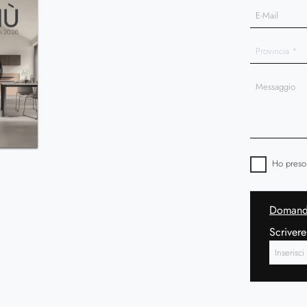
Ho preso
Domanda
Scrivere