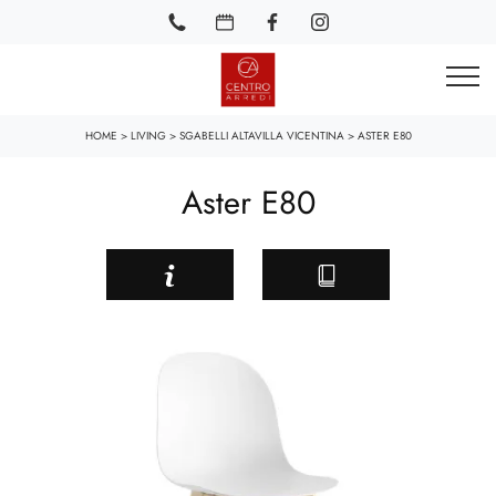
HOME
>
LIVING
>
SGABELLI ALTAVILLA VICENTINA
>
ASTER E80
Aster E80