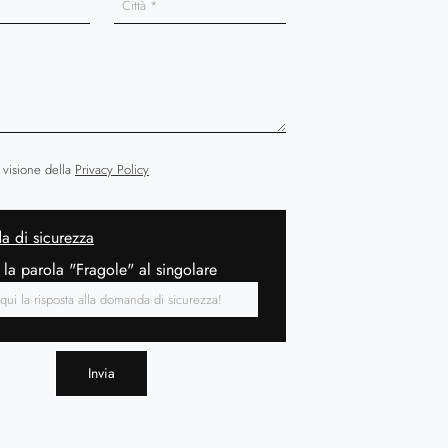
 visione della
Privacy Policy
 di sicurezza
 la parola "Fragole" al singolare
Invia