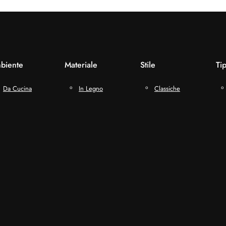
biente
Materiale
Stile
Ti
Da Cucina
In Legno
Classiche