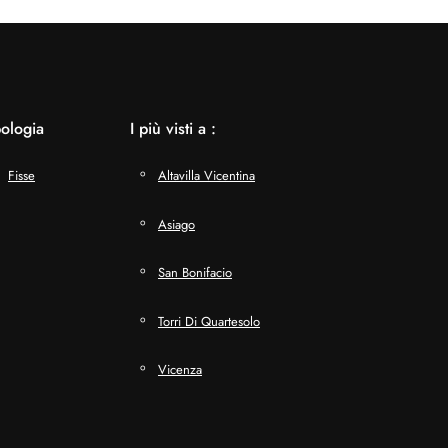
pologia
I più visti a :
Fisse
Altavilla Vicentina
Asiago
San Bonifacio
Torri Di Quartesolo
Vicenza