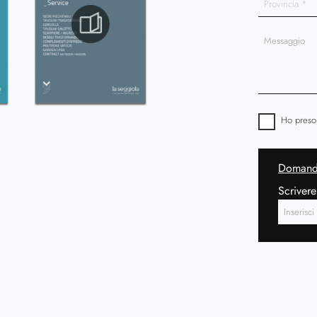
Ho preso
Domanda
Scrivere