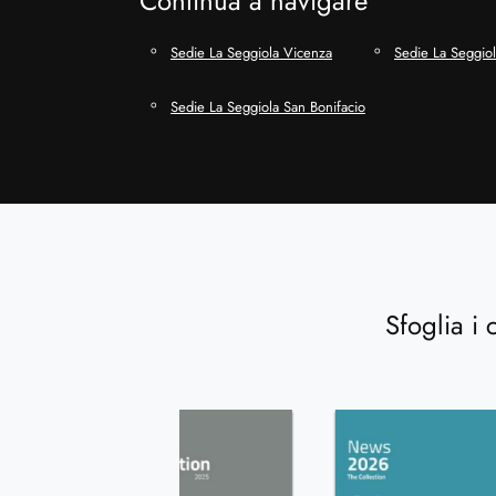
Continua a navigare
Sedie La Seggiola Vicenza
Sedie La Seggiola
Sedie La Seggiola San Bonifacio
Sfoglia i 