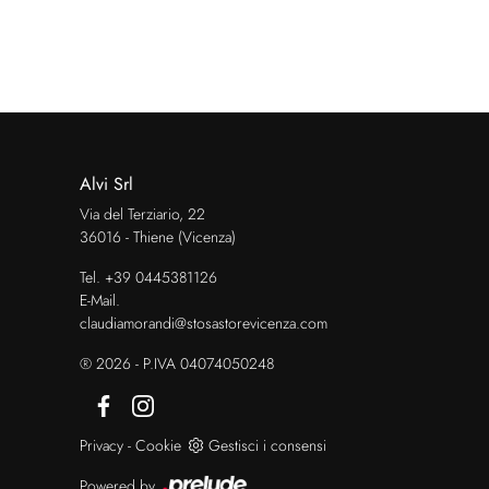
Alvi Srl
Via del Terziario, 22
36016 - Thiene (Vicenza)
Tel.
+39 0445381126
E-Mail.
claudiamorandi@stosastorevicenza.com
® 2026 - P.IVA 04074050248
Privacy
-
Cookie
Gestisci i consensi
Powered by