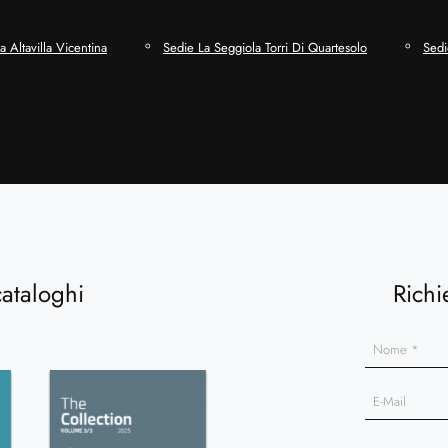
 Altavilla Vicentina
Sedie La Seggiola Torri Di Quartesolo
Sedi
cataloghi
Richi