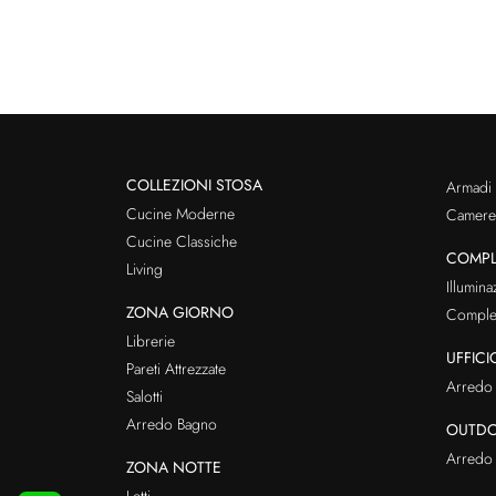
COLLEZIONI STOSA
Armadi
Cucine Moderne
Cameret
Cucine Classiche
COMPL
Living
Illumina
ZONA GIORNO
Comple
Librerie
UFFICI
Pareti Attrezzate
Arredo 
Salotti
Arredo Bagno
OUTD
Arredo 
ZONA NOTTE
Letti