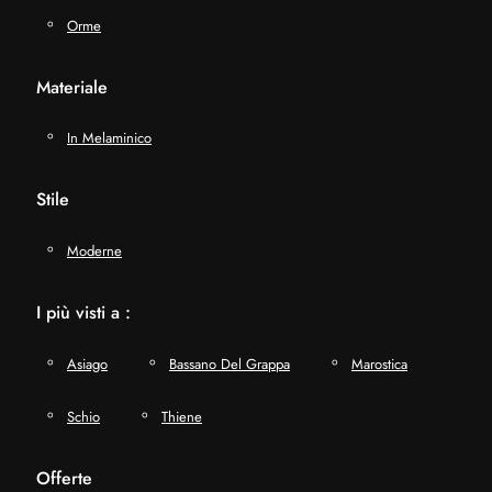
Orme
Materiale
In Melaminico
Stile
Moderne
I più visti a :
Asiago
Bassano Del Grappa
Marostica
Schio
Thiene
Offerte