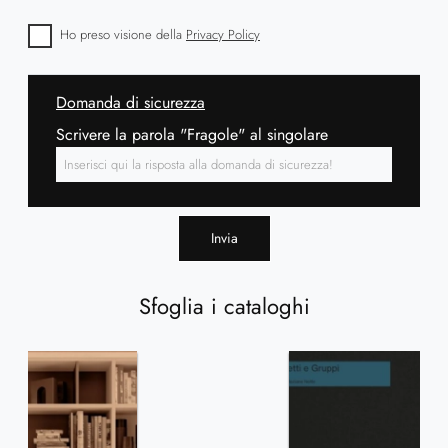
Ho preso visione della
Privacy Policy
Domanda di sicurezza
Scrivere la parola "Fragole" al singolare
Invia
Sfoglia i cataloghi