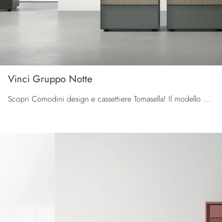
Vinci Gruppo Notte
Scopri Comodini design e cassettiere Tomasella! Il modello Vinci Gruppo Notte costruito in laccato opaco è la soluzione ottimale.