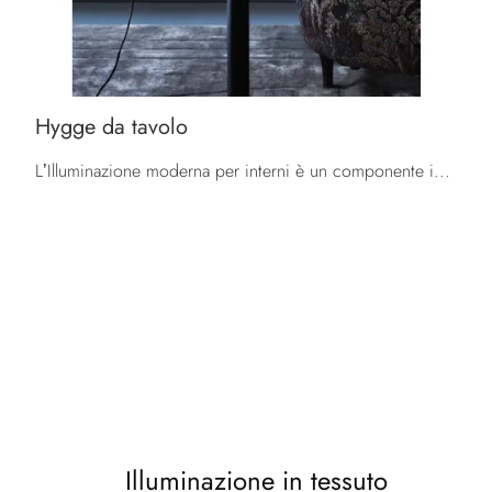
Hygge da tavolo
L’Illuminazione moderna per interni è un componente importante nell'arredo di casa, poiché coniuga al meglio grandi doti di funzionalità e stile.
Illuminazione in tessuto