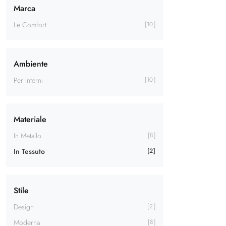
Marca
Le Comfort
10
Ambiente
Per Interni
10
Materiale
In Metallo
8
In Tessuto
2
Stile
Design
2
Moderna
8