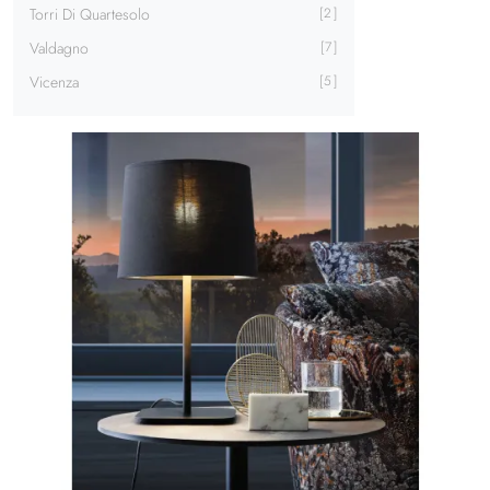
Torri Di Quartesolo
2
Valdagno
7
Vicenza
5