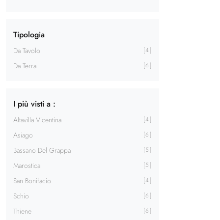
Tipologia
Da Tavolo
4
Da Terra
6
I più visti a :
Altavilla Vicentina
4
Asiago
6
Bassano Del Grappa
5
Marostica
5
San Bonifacio
4
Schio
6
Thiene
6