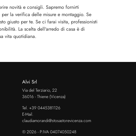
ire novità e consigli. Sapremo fornirti
o per la verifica delle misure e montaggio. Se
o giusto per te. Se ci farai visita, professionisti
bilità. La scelta dell'arredo di casa è di
ua vita quotidiana.
Alvi Srl
Via del Terziario, 22
36016 - Thiene (Vicenza)
Tel.
+39 0445381126
E-Mail.
claudiamorandi@stosastorevicenza.com
® 2026 - P.IVA 04074050248