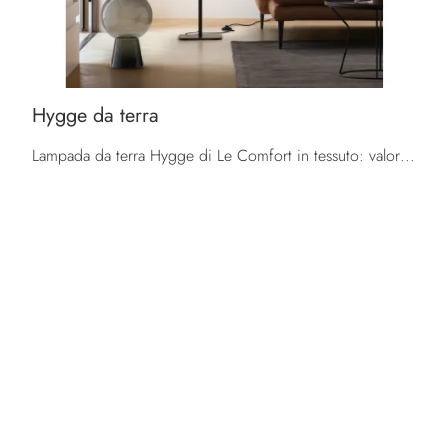
Hygge da terra
Lampada da terra Hygge di Le Comfort in tessuto: valorizzerà gli ambienti domestici come fosse un vero oggetto di arredo, creando atmosfere di grande ...