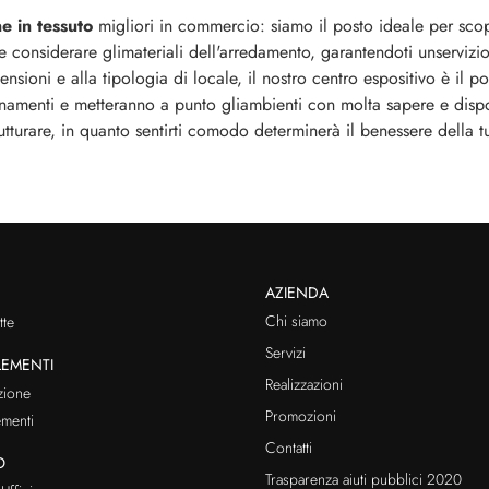
ne
in tessuto
migliori in commercio: siamo il posto ideale per scopr
 e considerare glimateriali dell'arredamento, garantendoti unservizi
sioni e alla tipologia di locale, il nostro centro espositivo è il post
namenti e metteranno a punto gliambienti con molta sapere e disponi
utturare, in quanto sentirti comodo determinerà il benessere della t
AZIENDA
Chi siamo
te
Servizi
EMENTI
Realizzazioni
zione
Promozioni
menti
Contatti
O
Trasparenza aiuti pubblici 2020