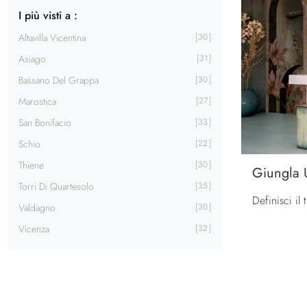
I più visti a :
Altavilla Vicentina
30
Asiago
31
Bassano Del Grappa
30
Marostica
27
San Bonifacio
33
Schio
22
Thiene
30
Giungla 
Torri Di Quartesolo
35
Valdagno
30
Vicenza
32