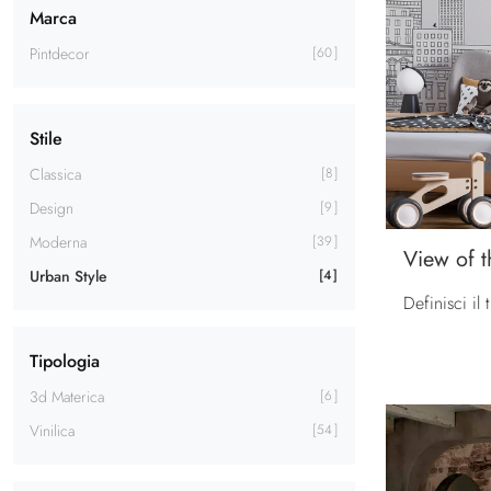
Marca
Pintdecor
60
Stile
Classica
8
Design
9
Moderna
39
View of t
Urban Style
4
Tipologia
3d Materica
6
Vinilica
54