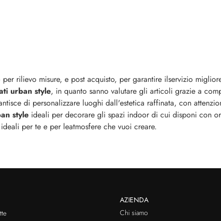
er rilievo misure, e post acquisto, per garantire ilservizio miglior
ti urban style
, in quanto sanno valutare gli articoli grazie a c
ntisce di personalizzare luoghi dall'estetica raffinata, con attenzio
an style
ideali per decorare gli spazi indoor di cui disponi con or
i ideali per te e per leatmosfere che vuoi creare.
AZIENDA
Chi siamo
te