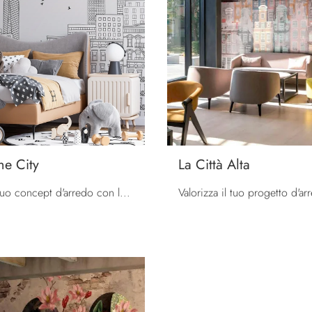
he City
La Città Alta
Definisci il tuo concept d'arredo con la Carta da parati vinilica: se cerchi una soluzione urban style, View of the City fa al caso tuo.