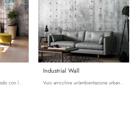
Industrial Wall
Valorizza il tuo progetto d'arredo con la Carta da parati vinilica: se sei alla ricerca di una soluzione urban style, La Città Alta fa al caso tuo.
Vuoi arricchire un'ambientazione urban style? Scopri la Carta da parati vinilica di Pintdecor: il modello Industrial Wall ti aspetta!