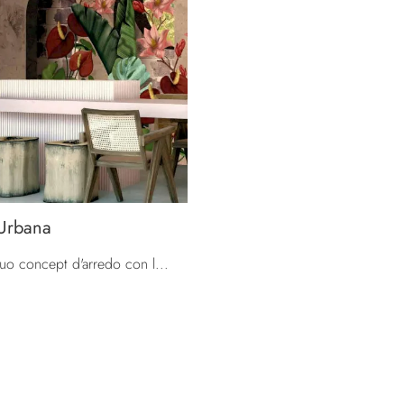
Urbana
Definisci il tuo concept d'arredo con la Carta da parati vinilica: se desideri una soluzione urban style, Giungla Urbana fa al caso tuo.