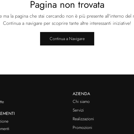
Pagina non trovata
e ma la pagina che stai cercando non è più presente all'interno del n
Continua a navigare per scoprire tante altre interessanti iniziative!
Continua a Navigare
AZIENDA
Chi siamo
te
Servizi
EMENTI
Realizzazioni
zione
Promozioni
menti