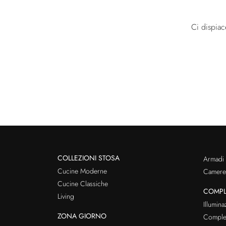
Ci dispiac
COLLEZIONI STOSA
Armadi
Cucine Moderne
Cameret
Cucine Classiche
COMPL
Living
Illumina
ZONA GIORNO
Comple