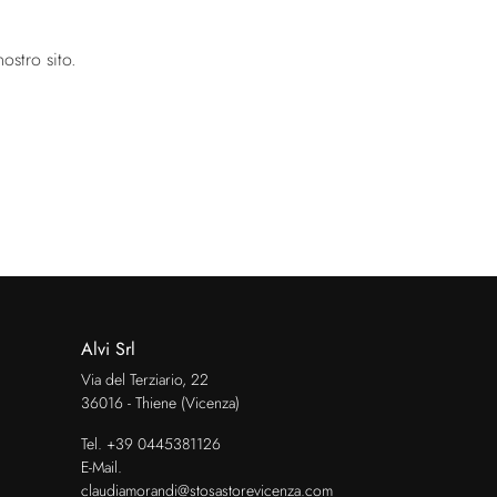
ostro sito.
Alvi Srl
Via del Terziario, 22
36016 - Thiene (Vicenza)
Tel.
+39 0445381126
E-Mail.
claudiamorandi@stosastorevicenza.com